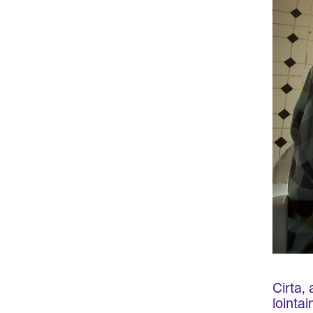
Cirta,
lointai