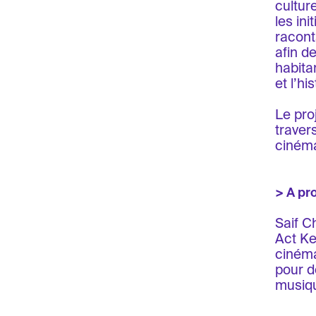
culture
les ini
racont
afin d
habita
et l’h
Le pro
traver
cinéma
> A pr
Saif Ch
Act Ke
cinéma
pour d
musiqu