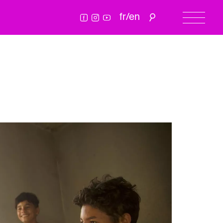
fr
/
en