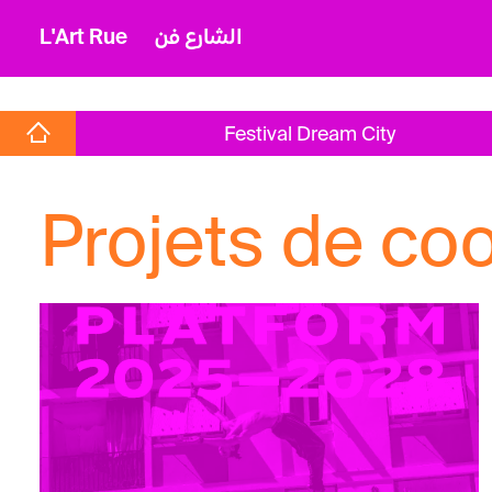
L'Art Rue
الشارع فن
Festival Dream City
Projets de co