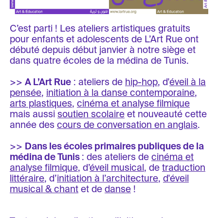
C’est parti ! Les ateliers artistiques gratuits
pour enfants et adolescents de L’Art Rue ont
débuté depuis début janvier à notre siège et
dans quatre écoles de la médina de Tunis.
>>
A L’Art Rue
: ateliers de
hip-hop
, d'
éveil à la
pensée
,
initiation à la danse contemporaine
,
arts plastiques
,
cinéma et analyse filmique
mais aussi
soutien scolaire
et nouveauté cette
année des
cours de conversation en anglais
.
>>
Dans les écoles primaires publiques de la
médina de Tunis
: des ateliers de
cinéma et
analyse filmique
, d’
éveil musical
, de
traduction
littéraire
, d’
initiation à l’architecture
,
d'éveil
musical & chant
et de
danse
!