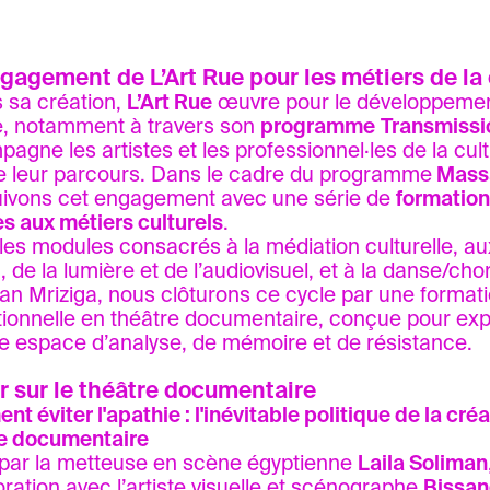
gagement de L’Art Rue pour les métiers de la 
 sa création,
L’Art Rue
œuvre pour le développement
e, notamment à travers son
programme
Transmissi
agne les artistes et les professionnel·les de la cult
e leur parcours. Dans le cadre du programme
Mass
ivons cet engagement avec une série de
formation
s aux métiers culturels
.
les modules consacrés à la médiation culturelle, a
, de la lumière et de l’audiovisuel, et à la danse/ch
n Mriziga, nous clôturons ce cycle par une format
ionnelle en théâtre documentaire, conçue pour explo
espace d’analyse, de mémoire et de résistance.
er sur le théâtre documentaire
t éviter l'apathie : l'inévitable politique de la créa
re documentaire
 par la metteuse en scène égyptienne
Laila Soliman
oration avec l’artiste visuelle et scénographe
Bissan