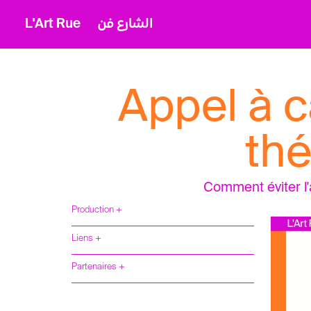
L'Art Rue
الشارع فن
Appel à c
th
Comment éviter l'a
Production +
Liens +
Partenaires +