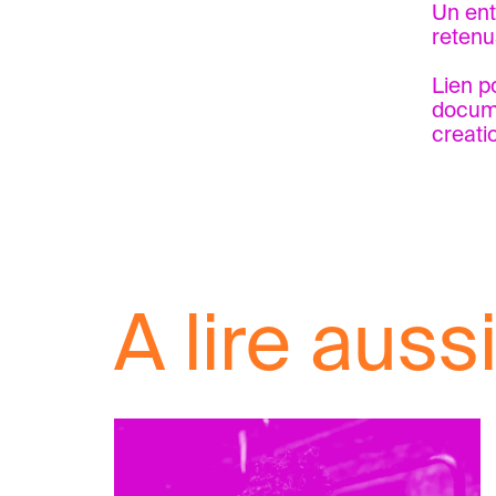
Un ent
retenu
Lien po
docume
creati
A lire aussi.