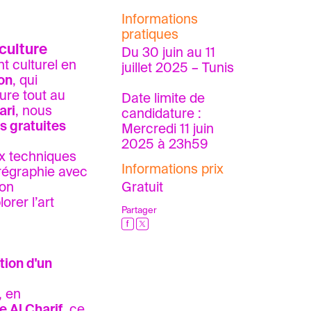
Informations
pratiques
culture
Du 30 juin au 11
 culturel en
juillet 2025 – Tunis
on
, qui
ure tout au
Date limite de
ari
, nous
candidature :
s gratuites
Mercredi 11 juin
2025 à 23h59
ux techniques
Informations prix
orégraphie avec
ion
Gratuit
rer l’art
Partager
tion d'un
, en
e Al Charif
, ce