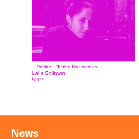
Théâtre
Théâtre-Documentaire
Laila Soliman
Egypte
News