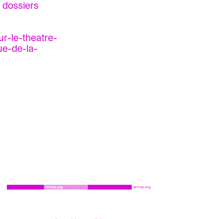
s dossiers
ur-le-theatre-
ue-de-la-