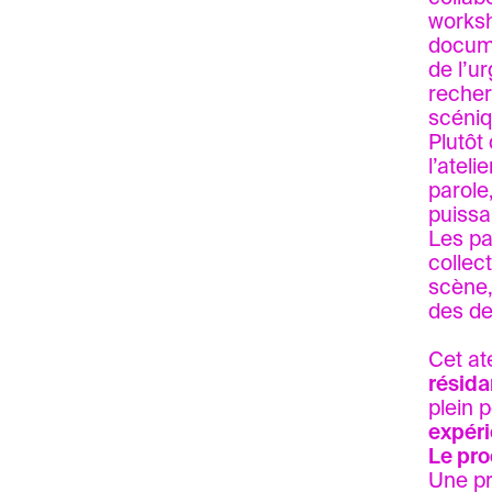
worksh
docume
de l’u
recher
scéniq
Plutôt
l’atel
parole
puissa
Les par
collec
scène,
des d
Cet ate
résida
plein 
expéri
Le pro
Une pr