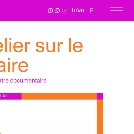
fr
/
en
ier sur le
ire
héâtre documentaire