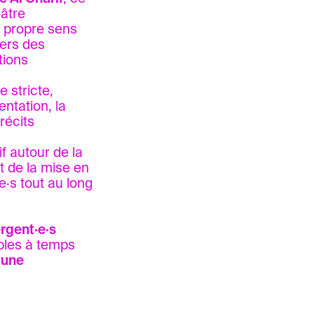
âtre
ur propre sens
vers des
tions
 stricte,
ntation, la
récits
if autour de la
t de la mise en
e·s tout au long
rgent·e·s
ibles à temps
à
une