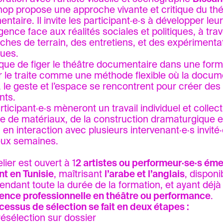
op propose une approche vivante et critique du thé
ntaire. Il invite les participant·e·s à développer le
rgence face aux réalités sociales et politiques, à tra
ches de terrain, des entretiens, et des expérimenta
ues.
 que de figer le théâtre documentaire dans une forme
ier le traite comme une méthode flexible où la docume
, le geste et l’espace se rencontrent pour créer des 
nts.
ticipant·e·s mèneront un travail individuel et collect
te de matériaux, de la construction dramaturgique e
 en interaction avec plusieurs intervenant·e·s invité·
eux semaines.
lier est ouvert à 1
2 artistes ou performeur·se·s éme
nt en Tunisie
, maîtrisant
l’arabe et l’anglais
, dispon
pendant toute la durée de la formation, et ayant déj
ence professionnelle en théâtre ou performance
.
cessus de sélection se fait en deux étapes :
ésélection sur dossier