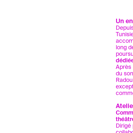
Un en
Depuis
Tunisi
accomp
long d
poursu
dédiée
Après 
du son
Radoua
except
comme 
Ateli
Commen
théât
Dirigé
collab