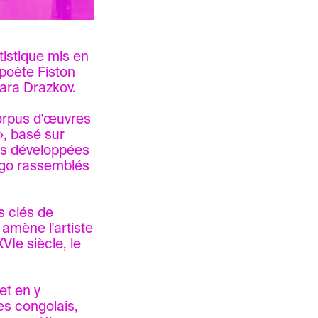
istique mis en
 poète Fiston
bara Drazkov.
corpus d'œuvres
», basé sur
es développées
ngo rassemblés
s clés de
t amène l'artiste
VIe siècle, le
et en y
es congolais,