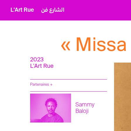
L'Art Rue
الشارع فن
« Missa
2023
L'Art Rue
Partenaires +
Kunstenfestivaldesarts
Sammy
Baloji