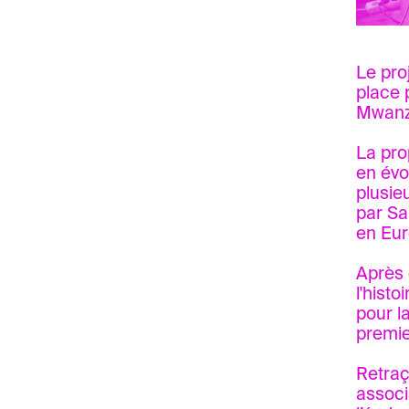
Le pro
place 
Mwanza
La pro
en évo
plusie
par Sa
en Eur
Après 
l'histo
pour la
premie
Retraç
associ