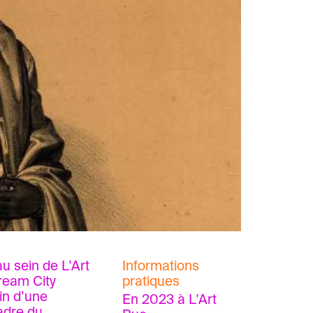
u sein de L'Art
Informations
Dream City
pratiques
in d’une
En 2023 à L'Art
adre du