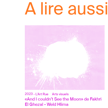
A lire aussi.
2023
- L'Art Rue
Arts visuels
«And I couldn’t See the Moon» de Fakhri 
El Ghezal - Weld Hlima