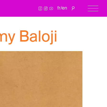
fr
/
en
y Baloji