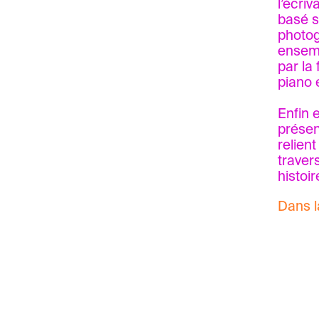
l’écri
basé s
photog
ensemb
par la
piano 
Enfin 
présen
relien
traver
histoi
Dans l
Sammy 
de Sam