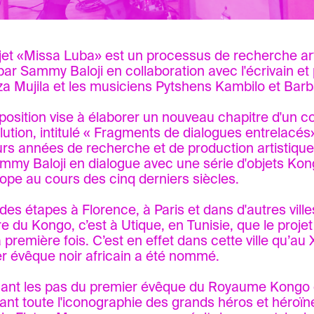
jet «Missa Luba» est un processus de recherche art
par Sammy Baloji en collaboration avec l'écrivain et
 Mujila et les musiciens Pytshens Kambilo et Bar
position vise à élaborer un nouveau chapitre d'un 
lution, intitulé « Fragments de dialogues entrelacés
urs années de recherche et de production artistiqu
mmy Baloji en dialogue avec une série d'objets Ko
ope au cours des cinq derniers siècles.
des étapes à Florence, à Paris et dans d'autres ville
ire du Kongo, c’est à Utique, en Tunisie, que le proje
 première fois. C’est en effet dans cette ville qu’au X
r évêque noir africain a été nommé.
ant les pas du premier évêque du Royaume Kongo 
ant toute l'iconographie des grands héros et héroïn