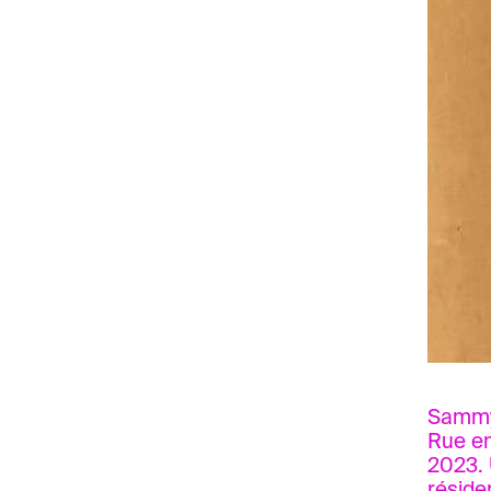
Sammy 
Rue en
2023. 
réside