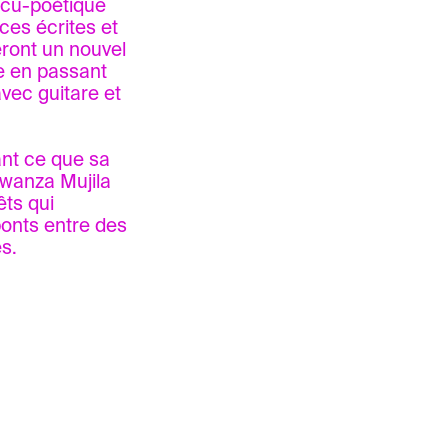
ocu-poétique
ces écrites et
eront un nouvel
ce en passant
avec guitare et
ant ce que sa
Mwanza Mujila
êts qui
ponts entre des
s.
déo et interview