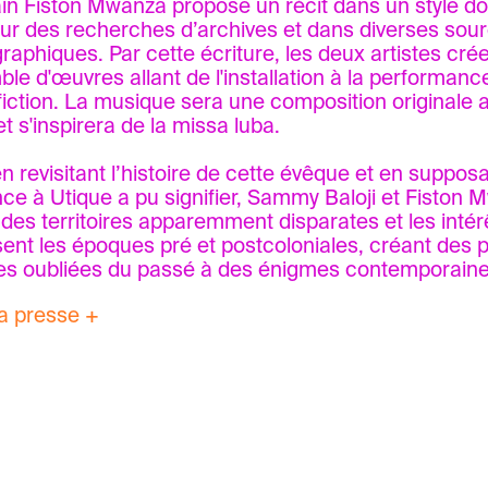
vain Fiston Mwanza propose un récit dans un style d
ur des recherches d’archives et dans diverses sour
raphiques. Par cette écriture, les deux artistes cré
le d'œuvres allant de l'installation à la performan
 fiction. La musique sera une composition originale 
et s'inspirera de la missa luba.
en revisitant l’histoire de cette évêque et en suppos
ce à Utique a pu signifier, Sammy Baloji et Fiston 
t des territoires apparemment disparates et les intér
sent les époques pré et postcoloniales, créant des 
res oubliées du passé à des énigmes contemporaine
a presse +
Baloji, ou l’art de faire dialoguer les continents, vi
my Baloji sur France 24. Fr, juin 2021.