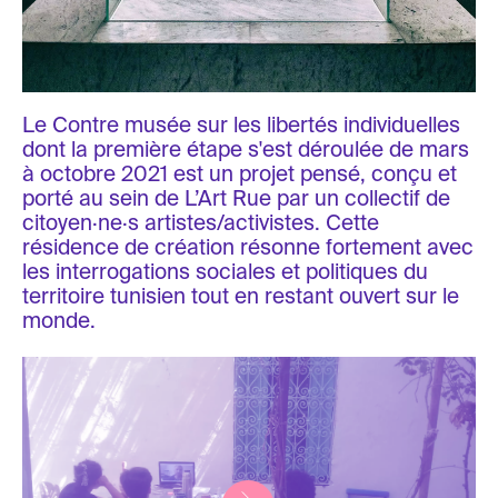
Le Contre musée sur les libertés individuelles
dont la première étape s'est déroulée de mars
à octobre 2021 est un projet pensé, conçu et
porté au sein de L’Art Rue par un collectif de
citoyen·ne·s artistes/activistes. Cette
résidence de création résonne fortement avec
les interrogations sociales et politiques du
territoire tunisien tout en restant ouvert sur le
monde.