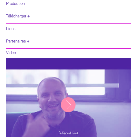
Production +
Télécharger +
Liens +
Partenaires +
Heinrich Böll
Video
Stiftung
le 32Bis