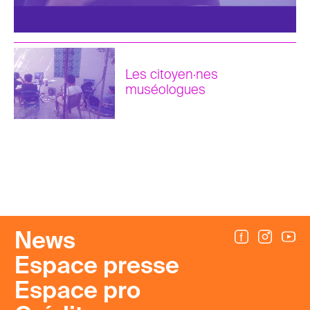
Les citoyen·nes
muséologues
News
Espace presse
Espace pro