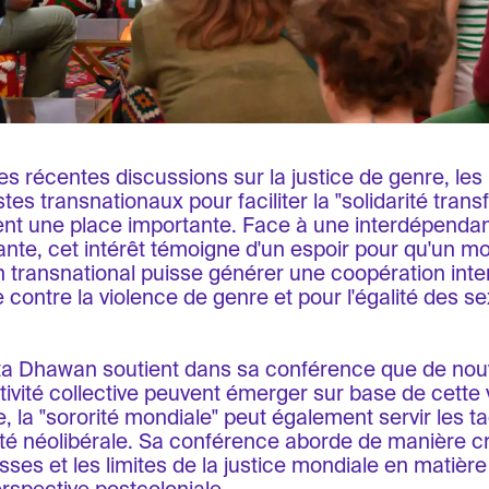
es récentes discussions sur la justice de genre, le
tes transnationaux pour faciliter la "solidarité transf
nt une place importante. Face à une interdépenda
ante, cet intérêt témoigne d'un espoir pour qu'un 
n transnational puisse générer une coopération inte
 contre la violence de genre et pour l'égalité des se
ita Dhawan soutient dans sa conférence que de n
tivité collective peuvent émerger sur base de cette v
, la "sororité mondiale" peut également servir les t
rité néolibérale. Sa conférence aborde de manière cr
ses et les limites de la justice mondiale en matièr