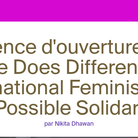
nce d'ouvertur
ce Does Differe
ational Femin
Possible Solidar
par Nikita Dhawan