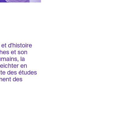
et d'histoire
ches et son
umains, la
Leichter en
ite des études
ment des