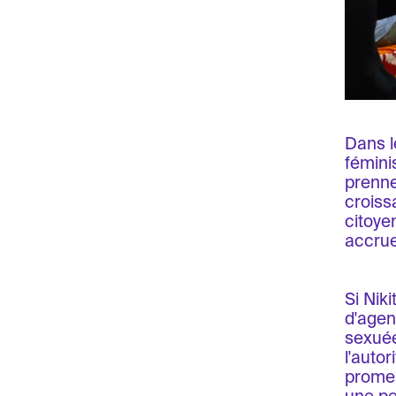
Dans l
féminis
prenne
croiss
citoye
accrue
Si Nik
d'agen
sexuée
l'auto
promes