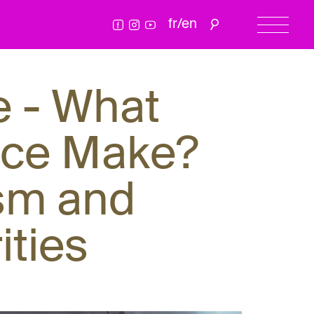
fr
/
en
e - What
nce Make?
ism and
ities