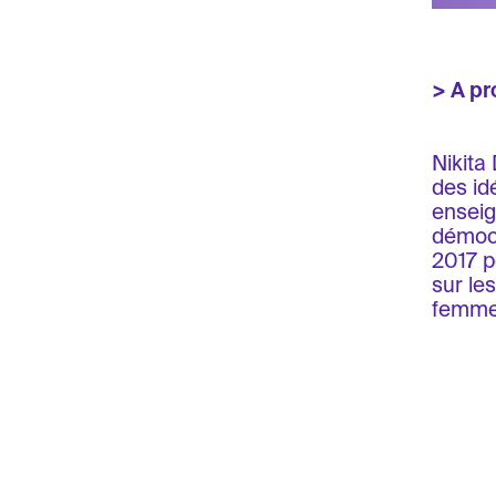
> A pr
Nikita 
des id
enseig
démocr
2017 p
sur le
femmes
News