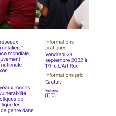
s réseaux
Informations
rontalière"
pratiques
nce mondiale
Vendredi 23
mouvement
septembre 2022 à
rnationale
17h à L'Art Rue
xes.
Informations prix
Gratuit
ouveaux modes
Partager
ulnérabilité
actiques de
itique les
e de genre dans