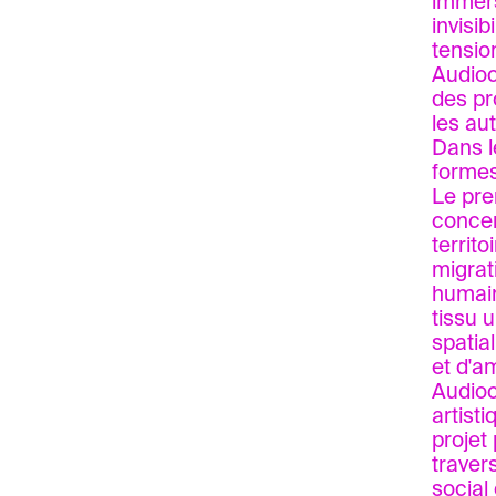
immers
invisi
tensio
Audioc
des pr
les au
Dans l
formes
Le pre
concen
territo
migrat
humain
tissu 
spatia
et d'a
Audioc
artisti
projet
traver
social 