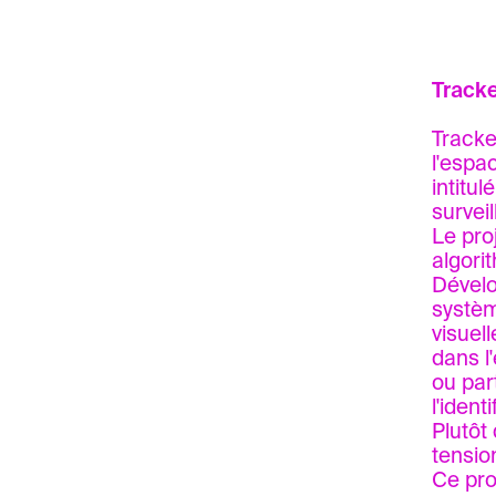
Track
Tracke
l'espa
intitu
surveil
Le pro
algori
Dévelo
systèm
visuell
dans l
ou par
l'ident
Plutôt
tensio
Ce pro