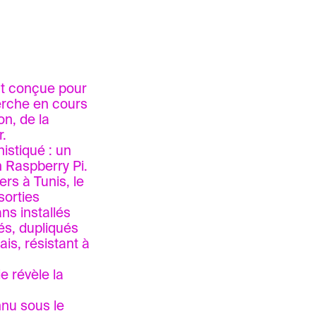
nt conçue pour
herche en cours
on, de la
r.
istiqué : un
n Raspberry Pi.
rs à Tunis, le
sorties
ans installés
és, dupliqués
is, résistant à
e révèle la
nnu sous le