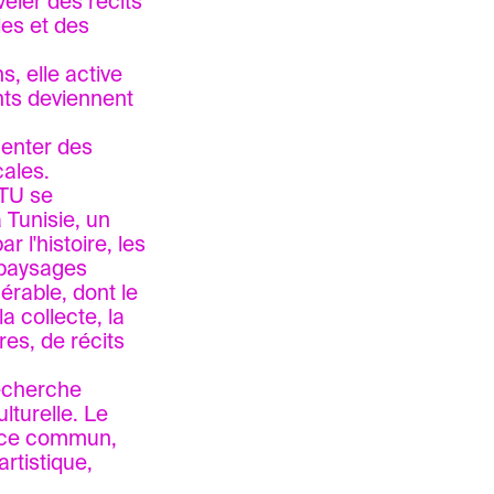
éler des récits
les et des
, elle active
nts deviennent
menter des
cales.
ITU se
 Tunisie, un
r l'histoire, les
s paysages
érable, dont le
a collecte, la
res, de récits
recherche
lturelle. Le
pace commun,
artistique,