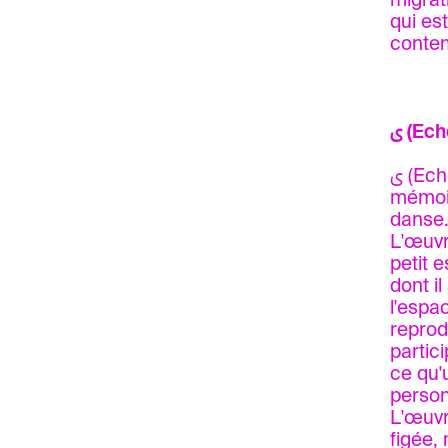
migrati
qui est
conte
ى (Ec
ى (Echo) est une performance participative qui explore la manière dont la
mémoir
danse
L'œuvr
petit 
dont il
l'espa
reprod
partic
ce qu
person
L'œuvr
figée,