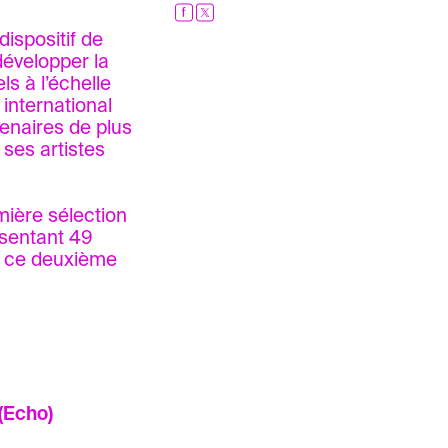
spositif de
développer la
ls à l’échelle
international
tenaires de plus
 ses artistes
mière sélection
ésentant 49
de ce deuxième
 Mokni (austin), Khaled Marwani, Yakin Guedri — ى (Echo)