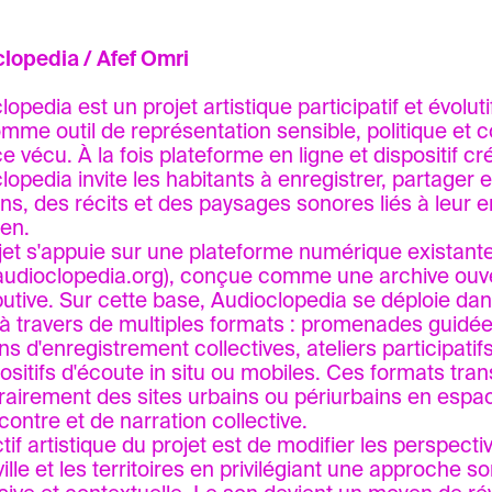
lopedia / Afef Omri
opedia est un projet artistique participatif et évoluti
mme outil de représentation sensible, politique et c
e vécu. À la fois plateforme en ligne et dispositif créa
lopedia invite les habitants à enregistrer, partager e
ns, des récits et des paysages sonores liés à leur
ien.
jet s'appuie sur une plateforme numérique existant
udioclopedia.org
), conçue comme une archive ouve
butive. Sur cette base, Audioclopedia se déploie dan
 à travers de multiples formats : promenades guidée
s d'enregistrement collectives, ateliers participatifs
positifs d'écoute in situ ou mobiles. Ces formats tra
airement des sites urbains ou périurbains en espa
contre et de narration collective.
ctif artistique du projet est de modifier les perspec
ville et les territoires en privilégiant une approche s