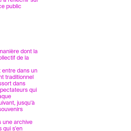
 à réfléchir sur
ce public
lectif de la
 entre dans un
 traditionnel
essort dans
spectateurs qui
haque
ivant, jusqu'à
ouvenirs
as une archive
 qui s'en