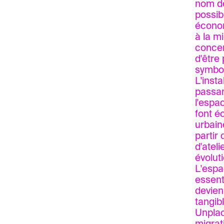
nom de
possibl
économ
à la m
concen
d'être
symbol
L'inst
passan
l'espa
font é
urbain
partir
d'atel
évolut
L'espa
essent
devienn
tangib
Unplac