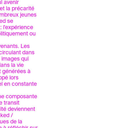
l avenir
 et la précarité
nombreux jeunes
ced se
: l'expérience
olitiquement ou
venants. Les
circulant dans
s images qui
ans la vie
nt générées à
ppé lors
el en constante
 une composante
e transit
ilité deviennent
cked /
ques de la