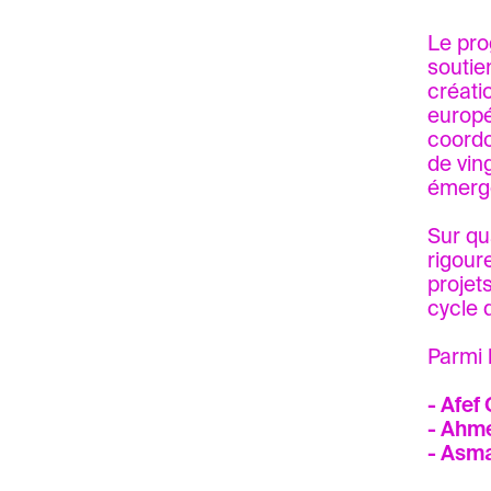
Le pro
soutie
créati
europé
coordo
de vin
émerg
Sur qu
rigour
projet
cycle d
Parmi 
- Afef
- Ahm