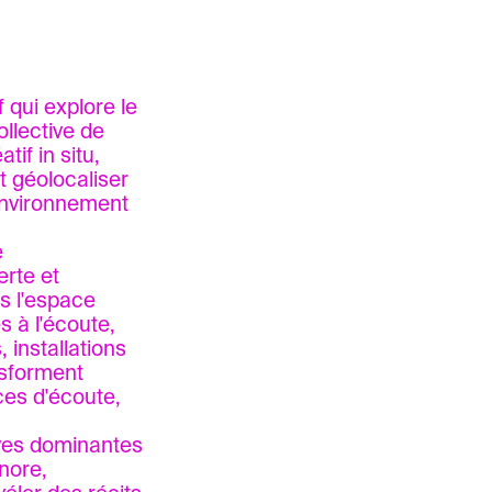
f qui explore le
ollective de
tif in situ,
t géolocaliser
 environnement
e
rte et
s l'espace
s à l'écoute,
, installations
nsforment
ces d'écoute,
tives dominantes
onore,