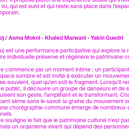
on. Il propose plutôt une expérience située qui invite
 vu, qui est suivi et qui reste sans place dans l'espa
mporain.
ho) / Asma Mokni - Khaled Marwani - Yakin Guedri
e individuelle préserve et régénère le patrimoine col
.
e commence par un moment intime : un participant
espace sombre et est invité à exécuter un mouvement
 se souvient, quel qu'en soit le fragment. Lorsqu'il r
ce public, il découvre un groupe de danseurs et de 
uisent son geste, l'amplifiant et le transformant. C
ipant sème sans le savoir la graine du mouvement su
'une chorégraphie commune émerge de nombreux s
nels.
e souligne le fait que le patrimoine culturel n'est p
 mais un organisme vivant qui dépend des personnes