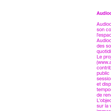
Audioc
Audiocl
son co
l'espac
Audioc
des so
quotid
Le pro
(
www.a
contri
public
session
et dis
tempor
de ren
L'obje
sur la 