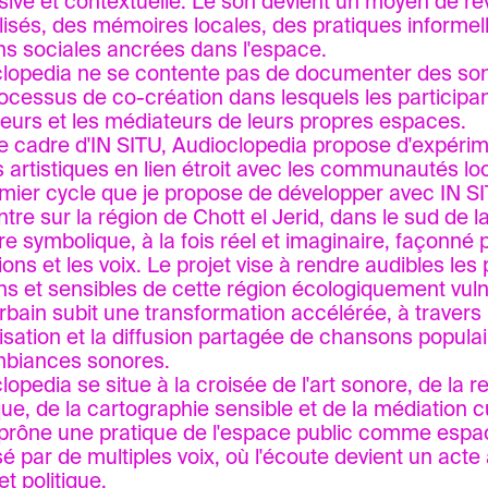
ive et contextuelle. Le son devient un moyen de rév
bilisés, des mémoires locales, des pratiques informel
ns sociales ancrées dans l'espace.
lopedia ne se contente pas de documenter des sons
ocessus de co-création dans lesquels les participa
teurs et les médiateurs de leurs propres espaces.
e cadre d'IN SITU, Audioclopedia propose d'expéri
 artistiques en lien étroit avec les communautés lo
mier cycle que je propose de développer avec IN S
tre sur la région de Chott el Jerid, dans le sud de la
ire symbolique, à la fois réel et imaginaire, façonné pa
ions et les voix. Le projet vise à rendre audibles le
s et sensibles de cette région écologiquement vuln
urbain subit une transformation accélérée, à travers l
lisation et la diffusion partagée de chansons populai
mbiances sonores.
lopedia se situe à la croisée de l'art sonore, de la 
que, de la cartographie sensible et de la médiation cu
 prône une pratique de l'espace public comme es
sé par de multiples voix, où l'écoute devient un acte 
et politique.