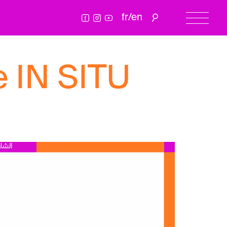
fr
/
en
e IN SITU