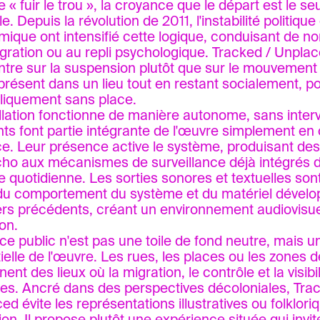
 « fuir le trou », la croyance que le départ est le seu
e. Depuis la révolution de 2011, l'instabilité politique
ique ont intensifié cette logique, conduisant de 
igration ou au repli psychologique. Tracked / Unpla
tre sur la suspension plutôt que sur le mouvement 
 présent dans un lieu tout en restant socialement, p
iquement sans place.
allation fonctionne de manière autonome, sans inter
ts font partie intégrante de l'œuvre simplement en 
ce. Leur présence active le système, produisant de
cho aux mécanismes de surveillance déjà intégrés d
e quotidienne. Les sorties sonores et textuelles so
 du comportement du système et du matériel dévelo
iers précédents, créant un environnement audiovisu
ion.
ce public n'est pas une toile de fond neutre, mais
ielle de l'œuvre. Les rues, les places ou les zones d
ent des lieux où la migration, le contrôle et la visib
les. Ancré dans des perspectives décoloniales, Tra
ed évite les représentations illustratives ou folklori