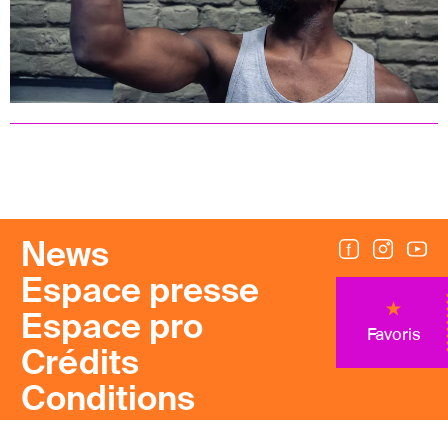
News
Espace presse
Espace pro
Favoris
Crédits
Conditions
générales de vente