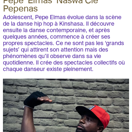
Pepe ‘Elmas’ Naswa Cie
Pepenas
Adolescent, Pepe Elmas évolue dans la scène
de la danse hip hop à Kinshasa. Il découvre
ensuite la danse contemporaine, et après
quelques années, commence à créer ses
propres spectacles. Ce ne sont pas les ‘grands
sujets’ qui attirent son attention mais des
phénomènes qu’il observe dans sa vie
quotidienne. Il crée des spectacles collectifs où
chaque danseur existe pleinement.