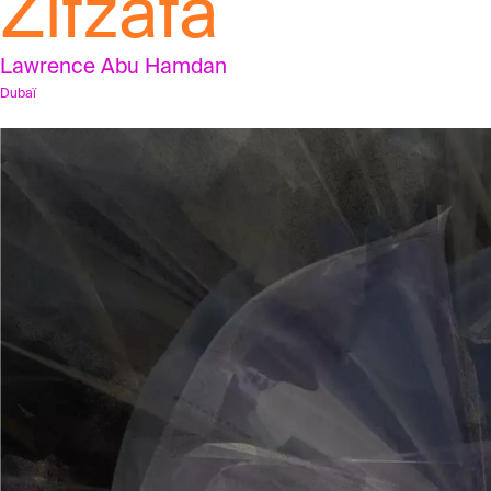
Zifzafa
Lawrence Abu Hamdan
Dubaï