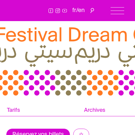
fr
/
en
Tarifs
Archives
Réservez vos billets