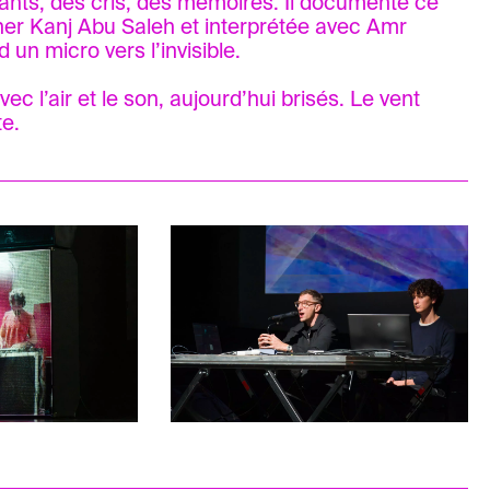
 chants, des cris, des mémoires. Il documente ce
sher Kanj Abu Saleh et interprétée avec Amr
un micro vers l’invisible.
 l’air et le son, aujourd’hui brisés. Le vent
te.