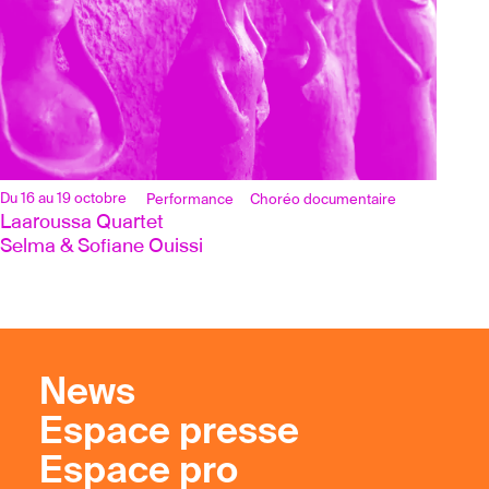
Du 16 au 19 octobre
Performance
Choréo documentaire
Laaroussa Quartet 
Selma & Sofiane Ouissi 
News
Espace presse
Espace pro