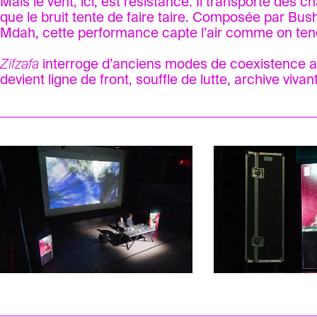
Mais le vent, ici, est résistance. Il transporte des
que le bruit tente de faire taire. Composée par Bu
Mdah, cette performance capte l’air comme on tend 
Zifzafa
interroge d’anciens modes de coexistence avec
devient ligne de front, souffle de lutte, archive vivan