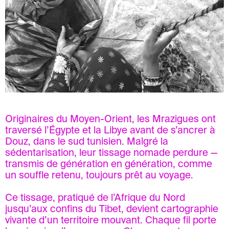
Originaires du Moyen-Orient, les Mrazigues ont
traversé l’Égypte et la Libye avant de s’ancrer à
Douz, dans le sud tunisien. Malgré la
sédentarisation, leur tissage nomade perdure —
transmis de génération en génération, comme
un souffle retenu, toujours prêt au voyage.
Ce tissage, pratiqué de l’Afrique du Nord
jusqu’aux confins du Tibet, devient cartographie
vivante d’un territoire mouvant. Chaque fil porte