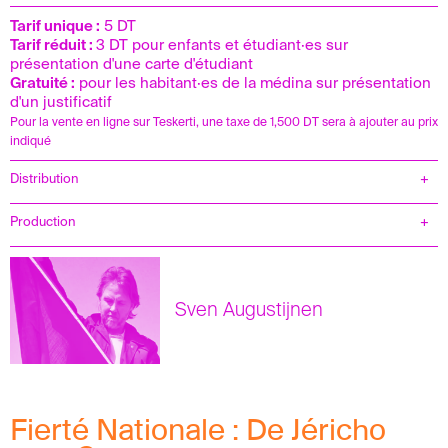
Tarif unique :
5 DT
Tarif réduit :
3 DT pour enfants et étudiant·es sur
présentation d'une carte d'étudiant
Gratuité :
pour les habitant·es de la médina sur présentation
d'un justificatif
Pour la vente en ligne sur Teskerti, une taxe de 1,500 DT sera à ajouter au prix
indiqué
Distribution
Conception et image
Sven Augustijnen
Protagoniste
Hassan Al Balawi
Production
Auguste Orts, coproduit par Projections, Cobra
Avec
le général Tawfiq Al-Tirawi, le
Films
lieutenant Ayat Housheiya, Hassan Saleh,
Avec le soutien
du Fonds audiovisuel flamand,
Mahmoud al-Aloul, Mahmoud Abbas,
du Centre du cinéma et de l'audiovisuel de la
Lina, Zeina, Khaled Yasser Arafat
Sven Augustijnen
Fédération Wallonie-Bruxelles, du S.M.A.K., du
et Zubayda Zankari, Aisha Bargouthi-Saifi,
Fonds des Amis d’Auguste Orts,
Yaël Dayan, Jannat
d’Image/mouvement du Centre national des arts
Nasser, Zahira Omar Saadine
plastiques, de la République et canton de
Assistants de production
Fairuz Ghammam et
Genève, du collectif dimanche des curatrices
Boris Belay
Fierté Nationale : De Jéricho
Bénédicte le Pimpec et Isaline Vuille,
Montage
Mathieu Haessler