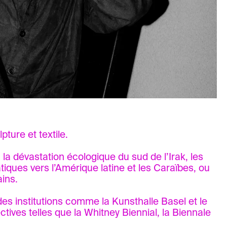
pture et textile.
 la dévastation écologique du sud de l’Irak, les
iques vers l’Amérique latine et les Caraïbes, ou
ains.
es institutions comme la Kunsthalle Basel et le
ctives telles que la Whitney Biennial, la Biennale