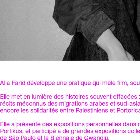
Alia Farid développe une pratique qui mêle film, scul
Elle met en lumière des histoires souvent effacées :
récits méconnus des migrations arabes et sud-asiat
encore les solidarités entre Palestiniens et Portoric
Elle a présenté des expositions personnelles dans d
Portikus, et participé à de grandes expositions colle
de São Paulo et la Biennale de Gwangju.