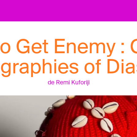
o Get Enemy : 
graphies of Di
de Remi Kuforiji