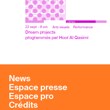
22 sept. - 8 oct.
Arts visuels
Performance
Dream projects 
programmés par Hoor Al Qasimi
News
Espace presse
Espace pro
Crédits