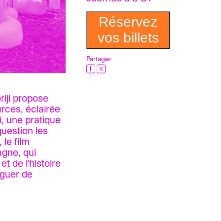
Réservez
vos billets
Partager
oriji propose
urces, éclairée
, une pratique
question les
 le film
agne, qui
 de l'histoire
oguer de