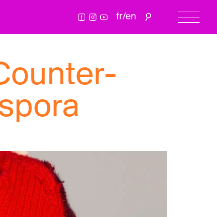
fr
/
en
Counter-
aspora