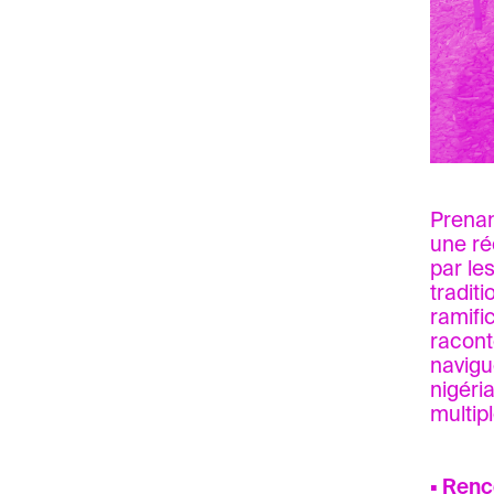
Prenant
une réo
par le
tradit
ramifi
racont
navigu
nigéri
multip
▪ Renc