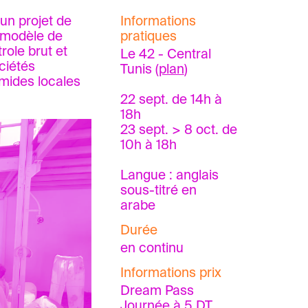
un projet de
Informations
 modèle de
pratiques
role brut et
Le 42 - Central
ciétés
Tunis (
plan
)
mides locales
22 sept. de 14h à
18h
23 sept. > 8 oct. de
10h à 18h
Langue : anglais
sous-titré en
arabe
Durée
en continu
Informations prix
Dream Pass
Journée à 5 DT