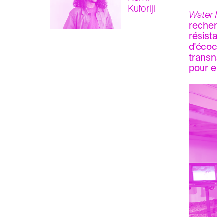
Kuforiji
Water 
recher
résist
d'écoc
transn
pour e