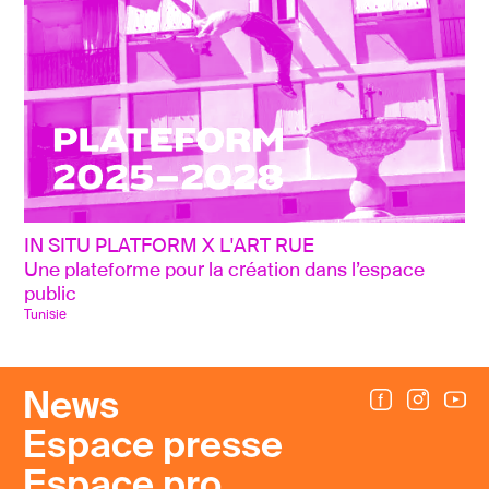
IN SITU PLATFORM X L'ART RUE
Une plateforme pour la création dans l’espace 
public
Tunisie
News
Espace presse
Espace pro