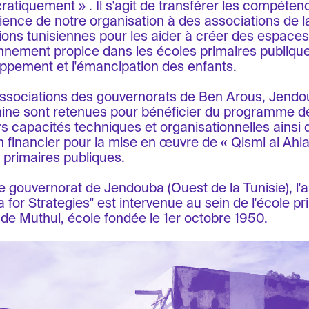
atiquement » . Il s'agit de transférer les compéten
rience de notre organisation à des associations de la
ions tunisiennes pour les aider à créer des espaces
nnement propice dans les écoles primaires publique
ppement et l'émancipation des enfants.
associations des gouvernorats de Ben Arous, Jendo
ne sont retenues pour bénéficier du programme d
rs capacités techniques et organisationnelles ainsi 
n financier pour la mise en œuvre de « Qismi al Ahl
 primaires publiques.
e gouvernorat de Jendouba (Ouest de la Tunisie), l'
ia for Strategies" est intervenue au sein de l'école p
e de Muthul, école fondée le 1er octobre 1950.