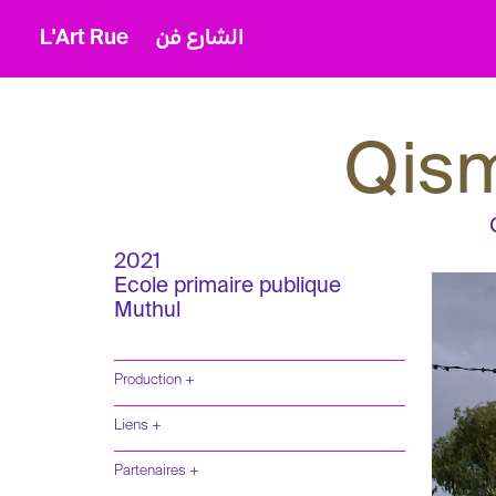
L'Art Rue
الشارع فن
Qism
2021
Ecole primaire publique
Muthul
Production +
Liens +
Partenaires +