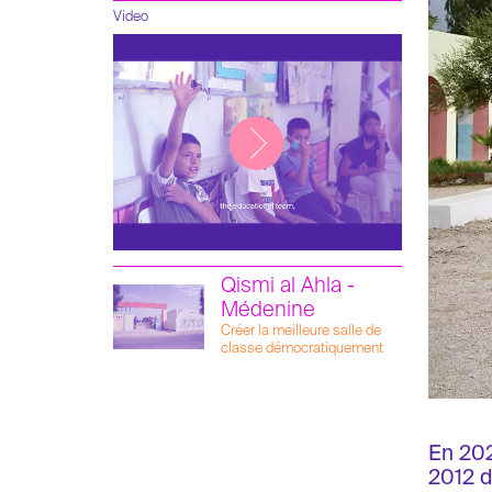
Video
Qismi al Ahla -
Médenine
Créer la meilleure salle de
classe démocratiquement
En 202
2012 d