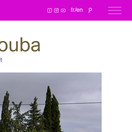
fr
/
en
douba
t