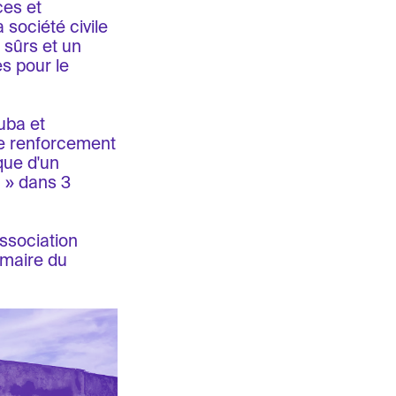
ces et
 société civile
 sûrs et un
s pour le
uba et
e renforcement
que d'un
a » dans 3
association
rimaire du