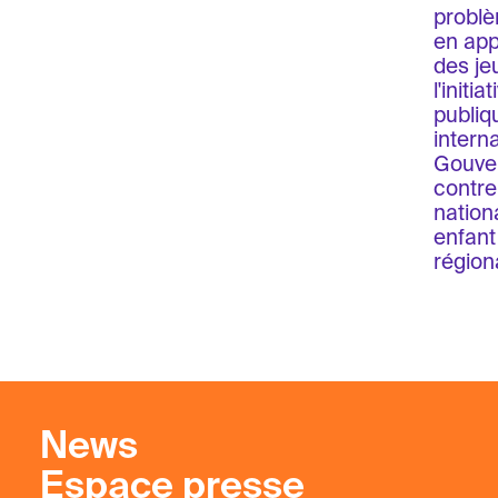
problè
en appo
des je
l'initi
publiq
intern
Gouver
contre
nation
enfant
région
News
Espace presse