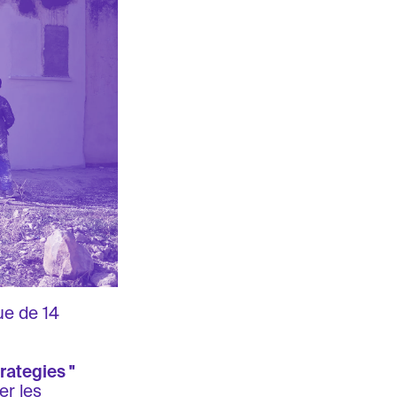
ue de 14
rategies "
er les