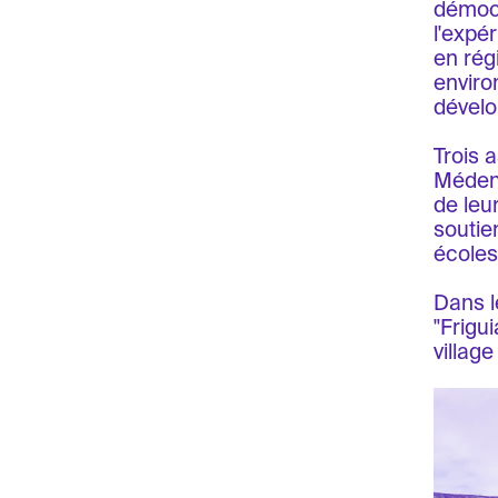
démocr
l'expé
en rég
enviro
dévelo
Trois 
Médeni
de leu
soutie
écoles
Dans l
"Frigu
villag