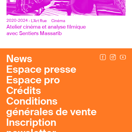
2020-2024
- L'Art Rue
Cinéma
Atelier cinéma et analyse filmique
avec Sentiers Massarib
News
Espace presse
Espace pro
Crédits
Conditions
générales de vente
Inscription