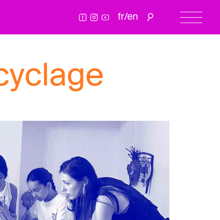
fr
/
en
ecyclage