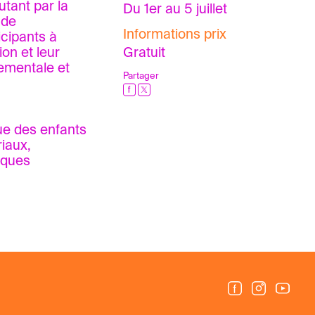
utant par la
Du 1er au 5 juillet
 de
Informations prix
icipants à
on et leur
Gratuit
nementale et
Partager
ue des enfants
riaux,
iques