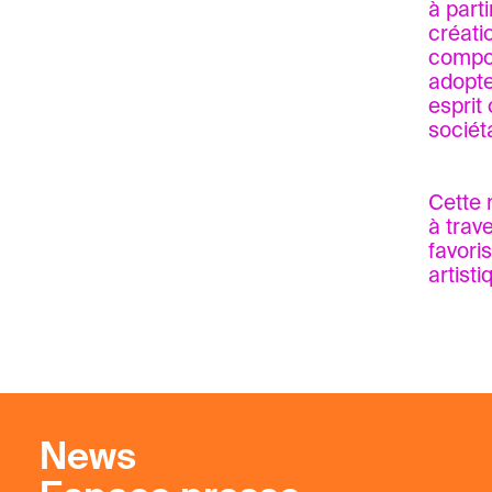
à part
créati
composi
adopte
esprit
sociét
Cette 
à trav
favori
artist
News