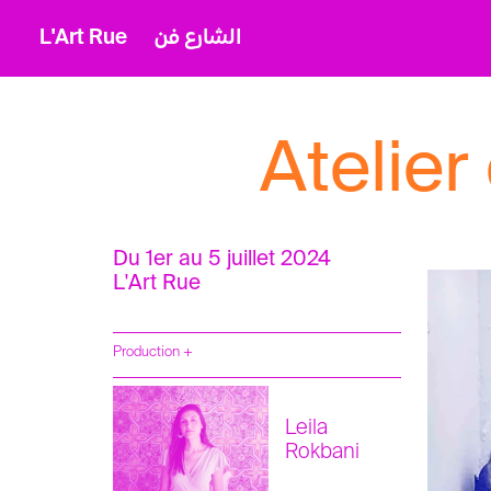
L'Art Rue
الشارع فن
Atelier
Du 1er au 5 juillet 2024
L'Art Rue
Production +
Leila
Rokbani