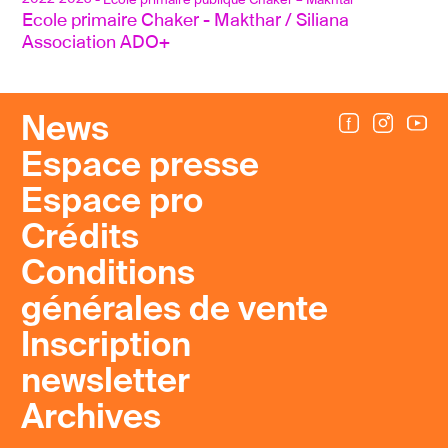
- Ecole primaire publique Chaker – Makhtar
Ecole primaire Chaker - Makthar / Siliana
Association ADO+
News
Espace presse
Espace pro
Crédits
Conditions
générales de vente
Inscription
newsletter
Archives