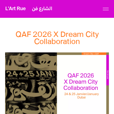
L'Art Rue
الشارع فن
QAF 2026 X Dream City
Collaboration