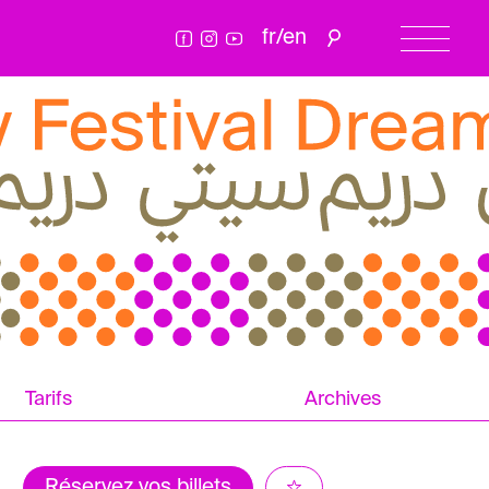
fr
/
en
Tarifs
Archives
Réservez vos billets