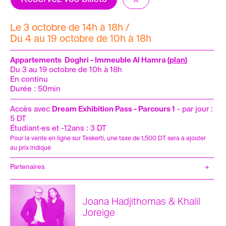
Le 3 octobre de 14h à 18h /
Du 4 au 19 octobre de 10h à 18h
Appartements Doghri - Immeuble Al Hamra (
plan
)
Du 3 au 19 octobre de 10h à 18h
En continu
Durée : 50min
Accès avec
Dream Exhibition Pa
ss - Parcours 1
- par jour :
5 DT
Étudiant·es et -12ans : 3 DT
Pour la vente en ligne sur Teskerti, une taxe de 1,500 DT sera à ajouter
au prix indiqué
Partenaires
Joana Hadjithomas & Khalil
Joreige