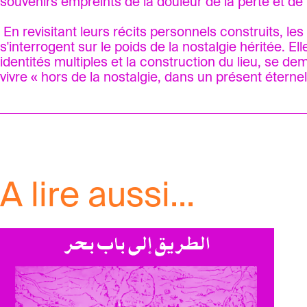
souvenirs empreints de la douleur de la perte et de l’
En revisitant leurs récits personnels construits, les
s'interrogent sur le poids de la nostalgie héritée. E
identités multiples et la construction du lieu, se de
vivre « hors de la nostalgie, dans un présent éternel
A lire aussi...