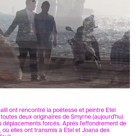
halil ont rencontré la poétesse et peintre Etel
 toutes deux originaires de Smyrne (aujourd'hui
es déplacements forcés. Après l'effondrement de
n, où elles ont transmis à Etel et Joana des