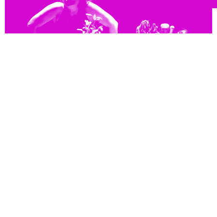
Dimanche 19 octobre à 21h
- Centre Culturel Bir Lahjar
Théâtre
Dressing Room 
Bissane Al Charif, Hala Omran & Wael Ali
News
Espace presse
Espace pro
Crédits
Conditions