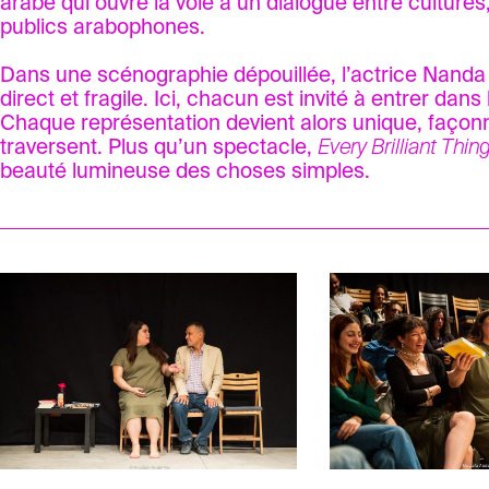
arabe qui ouvre la voie à un dialogue entre culture
publics arabophones.
Dans une scénographie dépouillée, l’actrice Nand
direct et fragile. Ici, chacun est invité à entrer dans 
Chaque représentation devient alors unique, façonn
traversent. Plus qu’un spectacle,
Every Brilliant Thin
beauté lumineuse des choses simples.