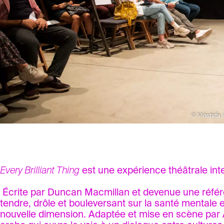
Every Brilliant Thing
est une expérience théâtrale inter
Écrite par Duncan Macmillan et devenue une référen
tendre, drôle et bouleversant sur la santé mentale e
nouvelle dimension. Adaptée et mise en scène par A