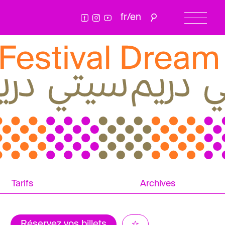
fr
/
en
Tarifs
Archives
Réservez vos billets