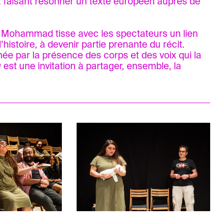
s, faisant résonner un texte européen auprès de
a Mohammad tisse avec les spectateurs un lien
l’histoire, à devenir partie prenante du récit.
ée par la présence des corps et des voix qui la
g
est une invitation à partager, ensemble, la