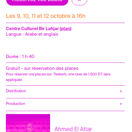
Les 9, 10, 11 et 12 octobre à 16h
Centre Culturel Bir Lahjar (
plan
)
Langue : Arabe et anglais
Durée : 1 h 40
Gratuit - sur réservation des places
Pour réserver vos places sur Teskerti, une taxe de 1,500 DT sera
appliquée
Distribution
Interprétation :
Nanda Mohammad
Texte :
Duncan MacMillan en collaboration
Production
avec Johnny Donahue
Traduction, adaptation et mise en scène :
Ahmed Al-Attar
Assistante à la mise en scène et ingénieure
Ahmed El Attar