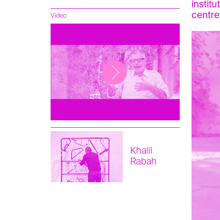
institu
centre
Video
Khalil
Rabah