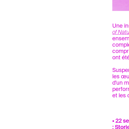
Une in
of Nat
ensemb
comple
compre
ont ét
Suspen
les œu
d'un m
perfor
et les 
▪ 22 s
: Stor