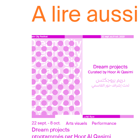
A lire aussi.
22 sept. - 8 oct.
Arts visuels
Performance
Dream projects 
programmés par Hoor Al Qasimi