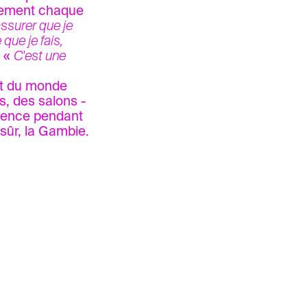
usement chaque
assurer que je
que je fais,
. «
C'est une
nt du monde
s, des salons -
érence pendant
 sûr, la Gambie.
e en français
article en