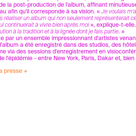
de la post-production de l'album, affinant minutie
u afin qu'il corresponde à sa vision. «
Je voulais m'
s réaliser un album qui non seulement représenterait ce 
i continuerait à vivre bien après moi
», explique-t-elle
tion à la tradition et à la lignée dont je fais partie
. »
te par un ensemble impressionnant d'artistes vena
, l'album a été enregistré dans des studios, des hôtel
e via des sessions d'enregistrement en visioconf
 de l'épidémie - entre New York, Paris, Dakar et, bien
a presse +
sse de Tunisie
article en français
4
articl
és Online