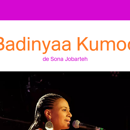
Badinyaa Kumo
de Sona Jobarteh