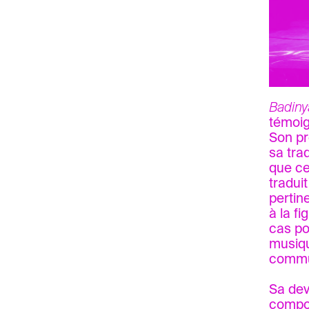
Badin
témoig
Son pr
sa tra
que ce
traduit
pertin
à la fi
cas po
musiqu
commun
Sa dev
compos