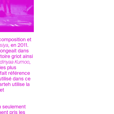
composition et
siya
, en 2011.
plongeait dans
oire griot ainsi
dinyaa Kumoo
,
les plus
 fait référence
utilisé dans ce
rteh utilise la
et
on seulement
ent pris les