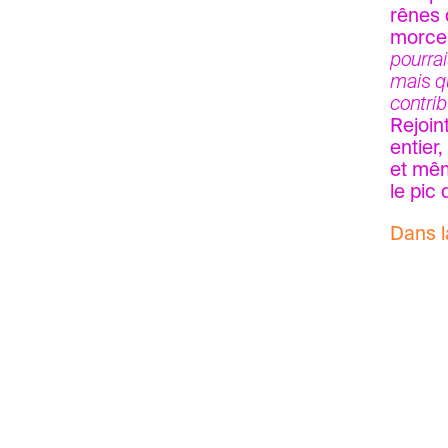
rênes 
morcea
pourrai
mais qu
contribu
Rejoin
entier
et mêm
le pic
Dans l
La Pre
Info 2
Réalit
arabe