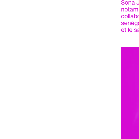
Sona J
notamm
collab
sénéga
et le 