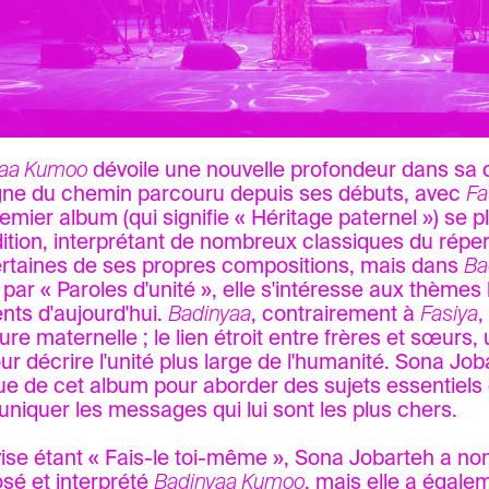
yaa Kumoo
dévoile une nouvelle profondeur dans sa 
ne du chemin parcouru depuis ses débuts, avec
Fa
emier album (qui signifie « Héritage paternel ») se 
dition, interprétant de nombreux classiques du répert
rtaines de ses propres compositions, mais dans
Ba
 par « Paroles d'unité », elle s'intéresse aux thèmes 
ents d'aujourd'hui.
Badinyaa
, contrairement à
Fasiya
,
gure maternelle ; le lien étroit entre frères et sœurs, 
ur décrire l'unité plus large de l'humanité. Sona Joba
e de cet album pour aborder des sujets essentiels 
iquer les messages qui lui sont les plus chers.
ise étant « Fais-le toi-même », Sona Jobarteh a n
é et interprété
Badinyaa Kumoo
, mais elle a égalem