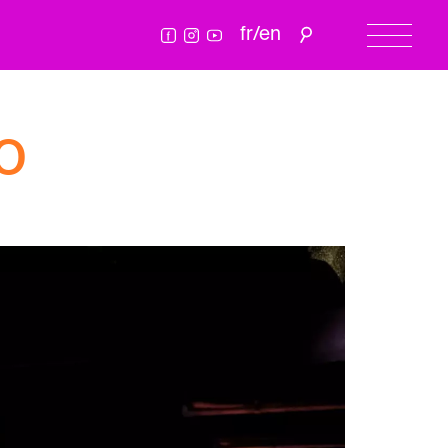
fr
/
en
o