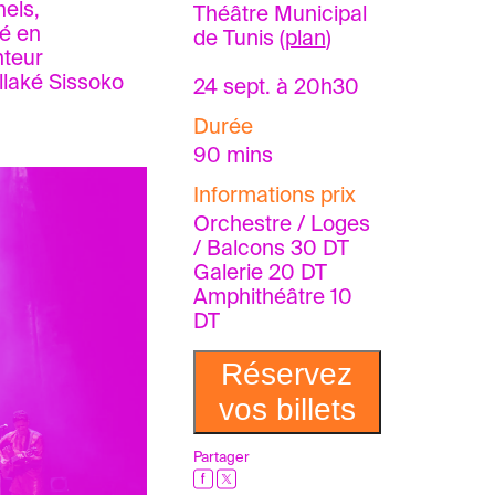
nels,
Théâtre Municipal
lé en
de Tunis (
plan
)
nteur
llaké Sissoko
24 sept. à 20h30
Durée
90 mins
Informations prix
Orchestre / Loges
/ Balcons 30 DT
Galerie 20 DT
Amphithéâtre 10
DT
Réservez
vos billets
Partager