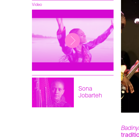
Video
Sona
Jobarteh
Badin
tradit